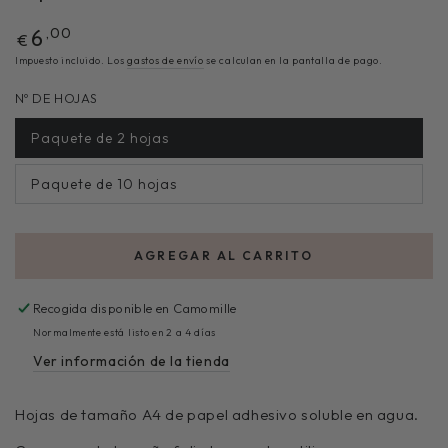
,00
6
€
Impuesto incluido. Los
gastos de envío
se calculan en la pantalla de pago.
Nº DE HOJAS
Paquete de 2 hojas
Paquete de 10 hojas
AGREGAR AL CARRITO
Recogida disponible en
Camomille
Normalmente está listo en 2 a 4 días
Ver información de la tienda
Hojas de tamaño A4 de papel adhesivo soluble en agua.