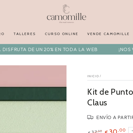
RO
TALLERES
CURSO ONLINE
VENDE CAMOMILLE
UTA DE UN 20% EN TODA LA WEB
¡NOS VAMOS 
INICIO
/
Kit de Punto
Claus
ENVÍO A PARTI
,00
30
,50
37
€
€