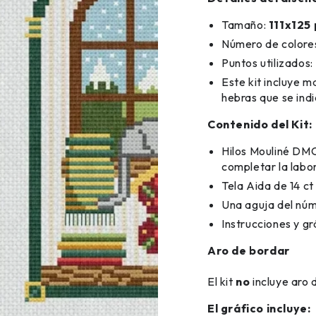
Tamaño:
111x125
Número de colores
Puntos utilizados:
Este kit incluye m
hebras que se indi
Contenido del Kit:
Hilos Mouliné DMC
completar la labo
Tela Aida de 14 c
Una aguja del nú
Instrucciones y gr
Aro de bordar
El kit
no
incluye aro 
El gráfico incluye: