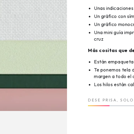
Unas indicaciones
Un gráfico con sím
Un gráfico monoc
Una mini guía imp
cruz
Más cositas que de
Están empaquetado
Te ponemos tela d
margen a todo el 
Los hilos están c
DESE PRISA, SOL