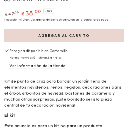
,00
38
–20%
,50
47
€
€
Impuesto incluido. Los
gastos de envío
se calculan en la pantalla de pago.
AGREGAR AL CARRITO
Recogida disponible en
Camomille
Normalmente está listo en 2 a 4 días
Ver información de la tienda
Kit de punto de cruz para bordar un jardín lleno de
elementos navideños: renos, regalos, decoraciones para
el árbol, arbolitos de navidad, bastones de caramelo y
muchas otras sorpresas. ¡Este bordado será la pieza
central de tu decoración navideña!
El kit
Este anuncio es para un kit, no para un producto