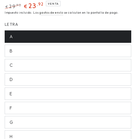
,92
23
VENTA
,90
29
€
€
Impuesto incluido. Los
gastos de envío
se calculan en la pantalla de pago.
LETRA
A
B
C
D
E
F
G
H