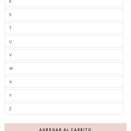
R
S
T
U
V
W
X
Y
Z
AGREGAR AL CARRITO