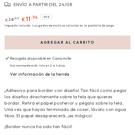
ENVÍO A PARTIR DEL 24/08
,96
11
–20%
,95
14
€
€
Impuesto incluido. Los
gastos de envío
se calculan en la pantalla de pago.
AGREGAR AL CARRITO
Recogida disponible en
Camomille
Normalmente está listo en 2 a 4 días
Ver información de la tienda
¡Adhesivo para bordar con diseño! Tan fácil como pegar
los diseños directamente sobre la tela que quieras
bordar. Retira el papel posterior y pégalo sobre la tela.
Una vez que hayas terminado de coser, lávalo con agua
tibia. El papel desaparecerá, ¡es mágico!
¡Bordar nunca ha sido tan fácil!