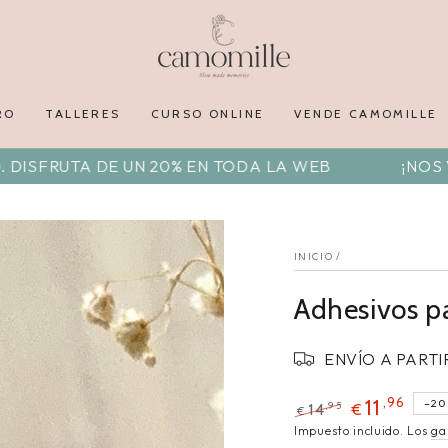
RO
TALLERES
CURSO ONLINE
VENDE CAMOMILLE
DE UN 20% EN TODA LA WEB
¡NOS VAMOS DE V
INICIO
/
Adhesivos p
ENVÍO A PARTI
,96
11
–20
,95
14
€
€
Impuesto incluido. Los
ga