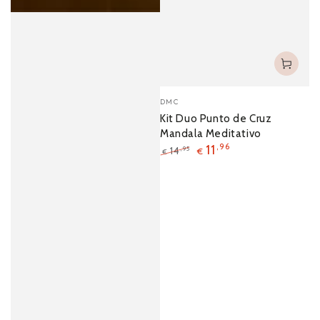
DMC
Kit Duo Punto de Cruz
Mandala Meditativo
11
,96
14
,95
€
€