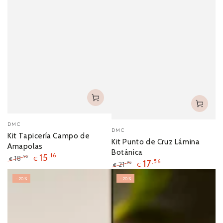
DMC
DMC
Kit Tapicería Campo de
Kit Punto de Cruz Lámina
Amapolas
Botánica
15
,16
18
,95
€
€
17
,56
21
,95
€
€
–20%
–20%