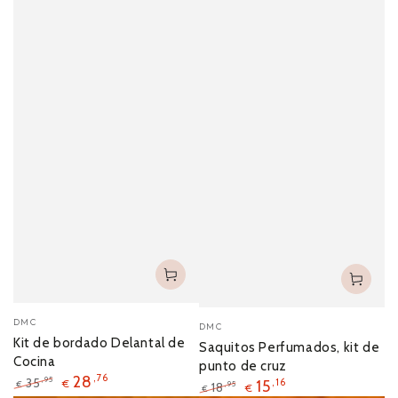
DMC
DMC
Kit de bordado Delantal de
Saquitos Perfumados, kit de
Cocina
punto de cruz
28
,76
35
,95
€
15
,16
€
18
,95
€
€