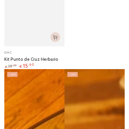
DMC
Kit Punto de Cruz Herbario
15
,60
19
,50
€
€
–20%
–20%